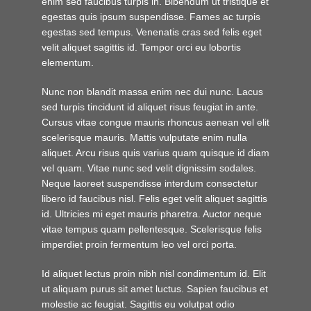
enim sed faucibus turpis in. Bibendum ut tristique et
egestas quis ipsum suspendisse. Fames ac turpis
egestas sed tempus. Venenatis cras sed felis eget
velit aliquet sagittis id. Tempor orci eu lobortis
elementum.
Nunc non blandit massa enim nec dui nunc. Lacus
sed turpis tincidunt id aliquet risus feugiat in ante.
Cursus vitae congue mauris rhoncus aenean vel elit
scelerisque mauris. Mattis vulputate enim nulla
aliquet. Arcu risus quis varius quam quisque id diam
vel quam. Vitae nunc sed velit dignissim sodales.
Neque laoreet suspendisse interdum consectetur
libero id faucibus nisl. Felis eget velit aliquet sagittis
id. Ultricies mi eget mauris pharetra. Auctor neque
vitae tempus quam pellentesque. Scelerisque felis
imperdiet proin fermentum leo vel orci porta.
Id aliquet lectus proin nibh nisl condimentum id. Elit
ut aliquam purus sit amet luctus. Sapien faucibus et
molestie ac feugiat. Sagittis eu volutpat odio