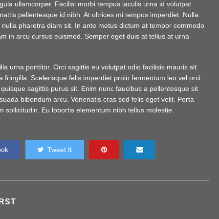
gula ullamcorper. Facilisi morbi tempus iaculis urna id volutpat
ttis pellentesque id nibh. At ultrices mi tempus imperdiet. Nulla
em nulla pharetra diam sit. In ante metus dictum at tempor commodo
m in arcu cursus euismod. Semper eget duis at tellus at urna
 urna porttitor. Orci sagittis eu volutpat odio facilisis mauris sit
ringilla. Scelerisque felis imperdiet proin fermentum leo vel orci
quisque sagittis purus sit. Enim nunc faucibus a pellentesque sit
esuada bibendum arcu. Venenatis cras sed felis eget velit. Porta
m sollicitudin. Eu lobortis elementum nibh tellus molestie.
ook
Tweet It
RST