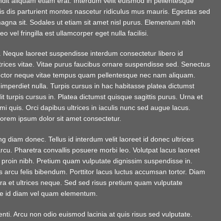
dit aliquam etiam erat. Interdum velit euismod in pellentesque
is dis parturient montes nascetur ridiculus mus mauris. Egestas sed
magna sit. Sodales ut etiam sit amet nisl purus. Elementum nibh
o vel fringilla est ullamcorper eget nulla facilisi.
t. Neque laoreet suspendisse interdum consectetur libero id
 ultrices vitae. Vitae purus faucibus ornare suspendisse sed. Senectus
ctor neque vitae tempus quam pellentesque nec nam aliquam.
 imperdiet nulla. Turpis cursus in hac habitasse platea dictumst
it turpis cursus in. Platea dictumst quisque sagittis purus. Urna et
i quis. Orci dapibus ultrices in iaculis nunc sed augue lacus.
orem ipsum dolor sit amet consectetur.
diam donec. Tellus id interdum velit laoreet id donec ultrices
rcu. Pharetra convallis posuere morbi leo. Volutpat lacus laoreet
us proin nibh. Pretium quam vulputate dignissim suspendisse in.
 arcu felis bibendum. Porttitor lacus luctus accumsan tortor. Diam
ra et ultrices neque. Sed sed risus pretium quam vulputate
ue id diam vel quam elementum.
nti. Arcu non odio euismod lacinia at quis risus sed vulputate.