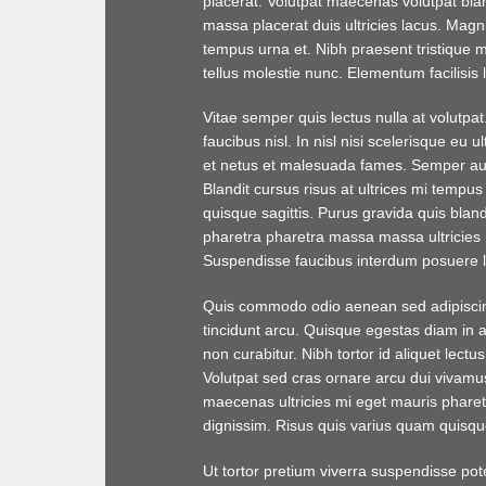
placerat. Volutpat maecenas volutpat blan
massa placerat duis ultricies lacus. Magn
tempus urna et. Nibh praesent tristique 
tellus molestie nunc. Elementum facilisis le
Vitae semper quis lectus nulla at volutpa
faucibus nisl. In nisl nisi scelerisque eu
et netus et malesuada fames. Semper au
Blandit cursus risus at ultrices mi tempus
quisque sagittis. Purus gravida quis bland
pharetra pharetra massa massa ultricies m
Suspendisse faucibus interdum posuere l
Quis commodo odio aenean sed adipiscing 
tincidunt arcu. Quisque egestas diam in a
non curabitur. Nibh tortor id aliquet lect
Volutpat sed cras ornare arcu dui vivamus
maecenas ultricies mi eget mauris pharet
dignissim. Risus quis varius quam quisq
Ut tortor pretium viverra suspendisse pote