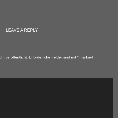
LEAVE A REPLY
ht veröffentlicht.
Erforderliche Felder sind mit
*
markiert