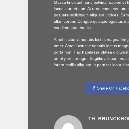
Massa tincidunt nunc pulvinar sapien et li
lacus laoreet non. At urna condimentum ma
posuere sollicitudin aliquam ultrices. S
ullamcorper. Congue quisque egestas dia
condimentum mattis.
Amet luctus venenatis lectus magna fringilla
amet. Amet luctus venenatis lectus magna f
porta non. Hac habitasse platea dictumst 
amet porttitor eget. Sagittis aliquam mal
lorem mollis aliquam ut porttitor leo a dia
Share On Faceb
TH_BRUNCKHO