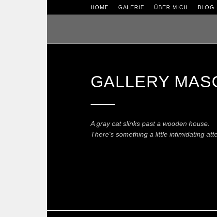
HOME
GALERIE
ÜBER MICH
BLOG
GALLERY MAS
A gray cat slinks past a wooden house.
There's something a little intimidating at