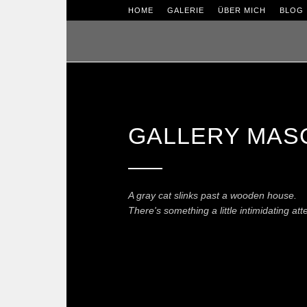
HOME
GALERIE
ÜBER MICH
BLOG
GALLERY MAS
A gray cat slinks past a wooden house.
There's something a little intimidating at