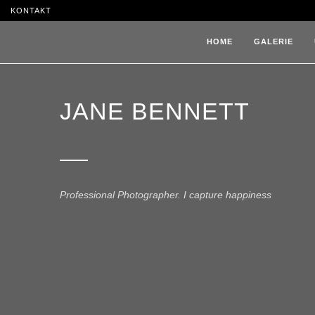
KONTAKT
HOME
GALERIE
JANE BENNETT
Professional Photographer. I capture happiness